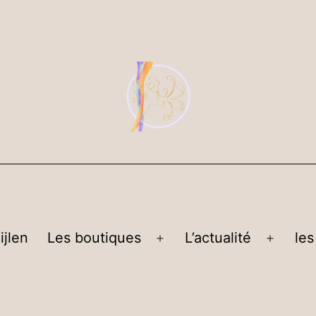
ijlen
Les boutiques
L’actualité
les
Ouvrir
Ouvrir
le
le
menu
menu