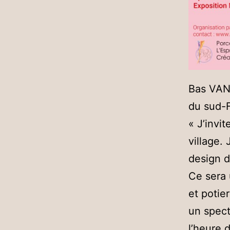
Bas VAN 
du sud-F
« J’invi
village.
design d
Ce sera 
et potie
un spect
l’heure 