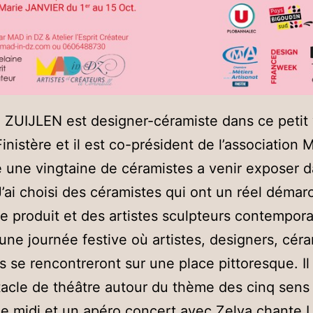
ZUIJLEN est designer-céramiste dans ce petit 
inistère et il est co-président de l’association 
te une vingtaine de céramistes a venir exposer
 J’ai choisi des céramistes qui ont un réel déma
e produit et des artistes sculpteurs contempora
une journée festive où artistes, designers, cér
rs se rencontreront sur une place pittoresque. Il
acle de théâtre autour du thème des cinq sens
de midi et un apéro concert avec Zelva chante 