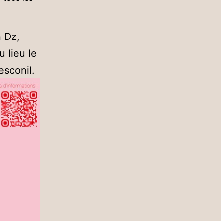
n Dz,
 lieu le
esconil.