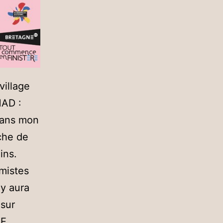
village
MAD :
 dans mon
rche de
ins.
amistes
 y aura
 sur
LE