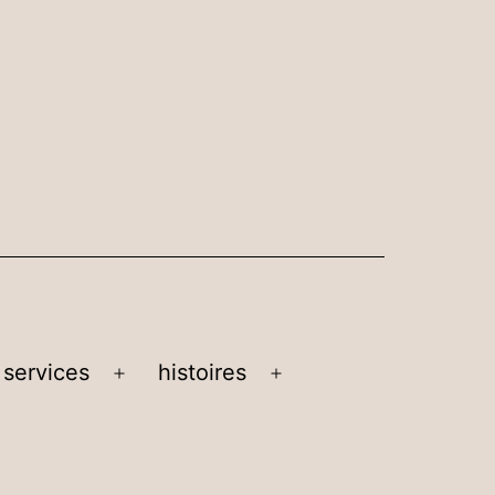
 services
histoires
Ouvrir
Ouvrir
le
le
menu
menu